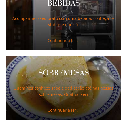
BEBIDAS
Acompanhe o seu prato com uma bebida, conheça os
vinhos e não só.
Continuar a ler…
SOBREMESAS
Quem nos conhece sabe a dedicação até nas nossas
sobremesas. Qual vai ser?
Continuar a ler…